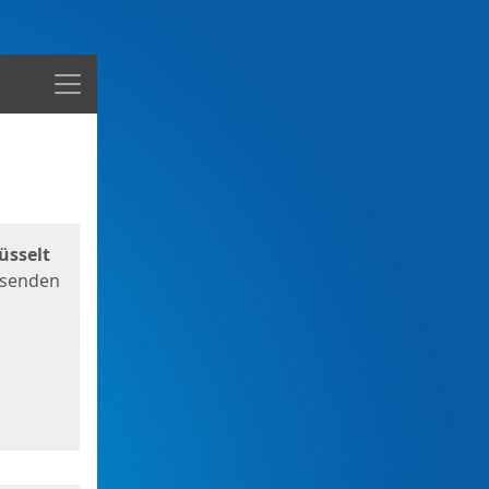
Menü
üsselt
 senden