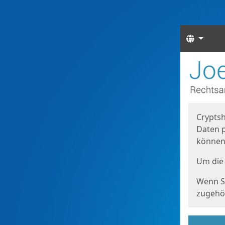
Sprach
Start
Starts
Cryptsh
Daten p
können
Um die 
Wenn Si
zugehör