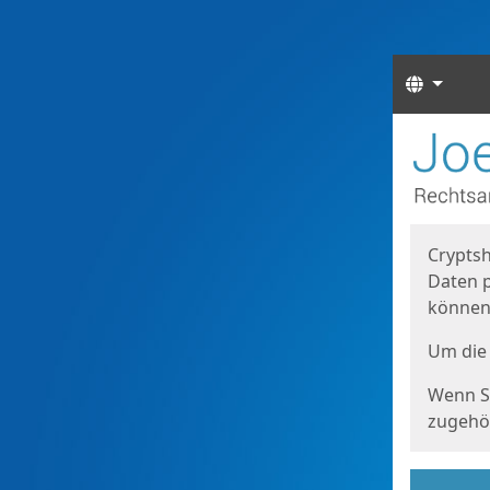
Sprach
Start
Starts
Cryptsh
Daten p
können
Um die 
Wenn Si
zugehör