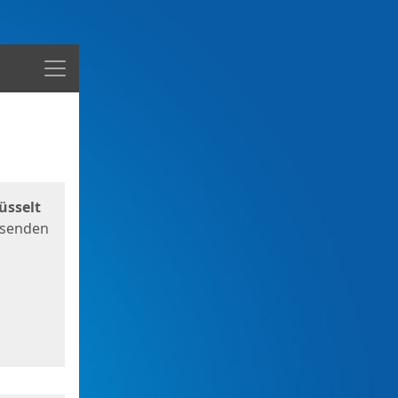
Menü
üsselt
 senden