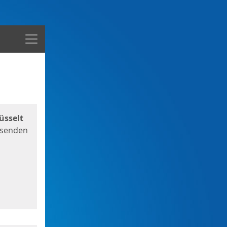
Menü
üsselt
 senden