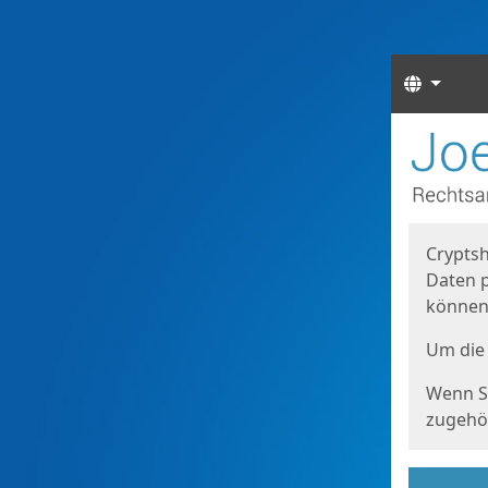
Sprach
Start
Starts
Cryptsh
Daten p
können
Um die 
Wenn Si
zugehör