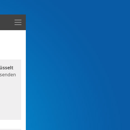
Menü
üsselt
 senden