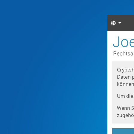
Sprach
Start
Starts
Cryptsh
Daten p
können
Um die 
Wenn Si
zugehör