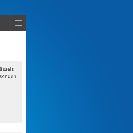
Menü
üsselt
 senden