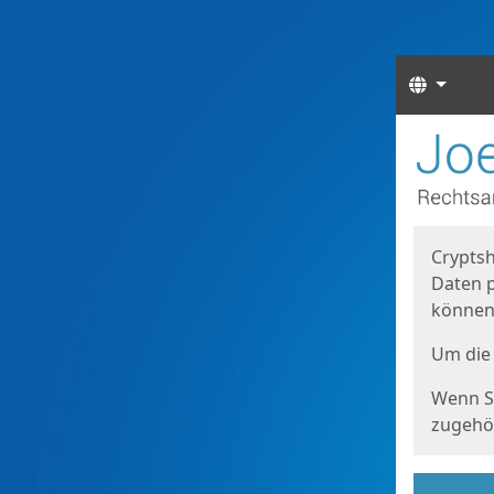
Sprach
Start
Starts
Cryptsh
Daten p
können
Um die 
Wenn Si
zugehör