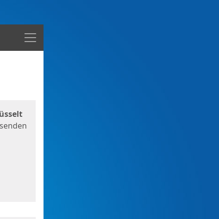
Menü
üsselt
 senden