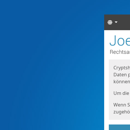
Sprach
Start
Starts
Cryptsh
Daten p
können
Um die 
Wenn Si
zugehör