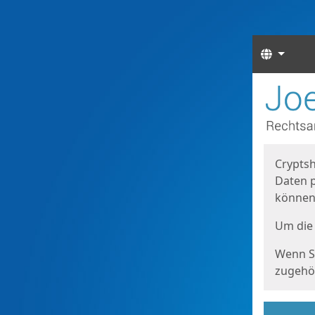
Sprach
Start
Starts
Cryptsh
Daten p
können
Um die 
Wenn Si
zugehör