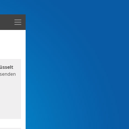
Menü
üsselt
 senden