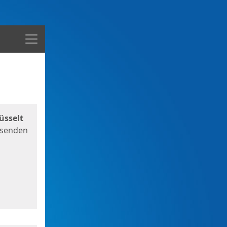
Menü
üsselt
 senden