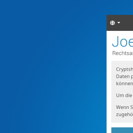
Sprach
Start
Starts
Cryptsh
Daten p
können
Um die 
Wenn Si
zugehör