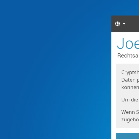
Sprach
Start
Starts
Cryptsh
Daten p
können
Um die 
Wenn Si
zugehör