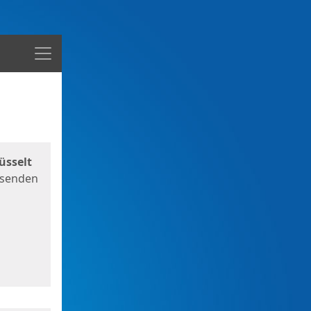
Menü
üsselt
 senden