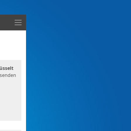
Menü
üsselt
 senden