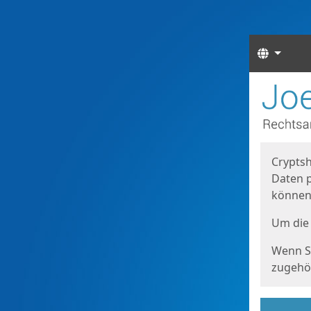
Sprach
Start
Starts
Cryptsh
Daten p
können
Um die 
Wenn Si
zugehör