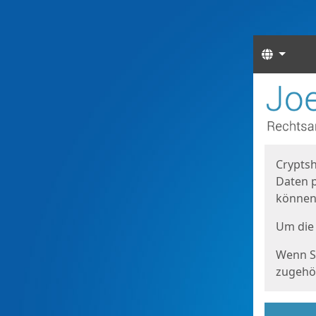
Sprach
Start
Starts
Cryptsh
Daten p
können
Um die 
Wenn Si
zugehör