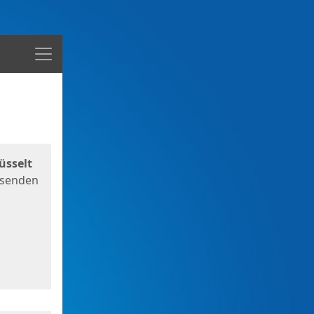
Menü
üsselt
 senden