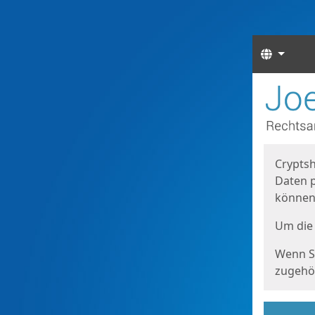
Sprach
Start
Starts
Cryptsh
Daten p
können
Um die 
Wenn Si
zugehör