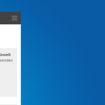
Menü
üsselt
 senden