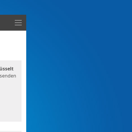
Menü
üsselt
 senden