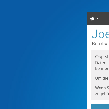
Sprach
Start
Starts
Cryptsh
Daten p
können
Um die 
Wenn Si
zugehör