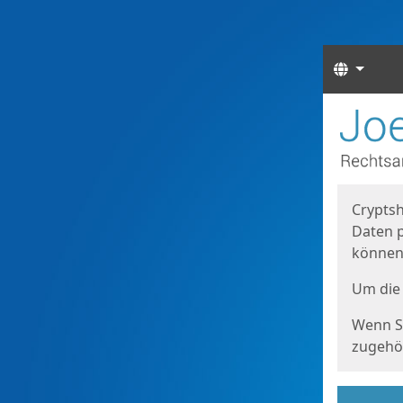
Sprach
Start
Starts
Cryptsh
Daten p
können
Um die 
Wenn Si
zugehör