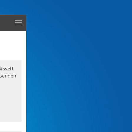
Menü
üsselt
 senden