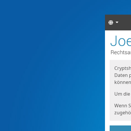
Sprach
Start
Starts
Cryptsh
Daten p
können
Um die 
Wenn Si
zugehör