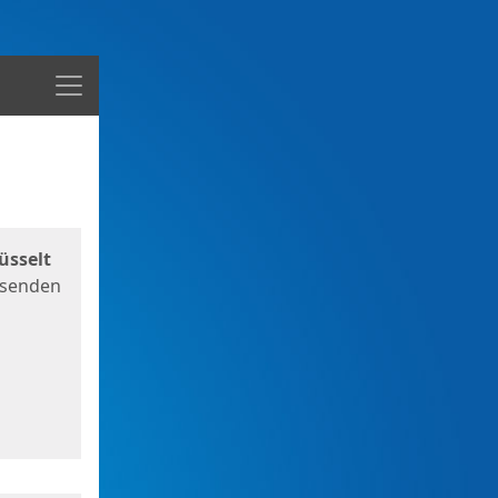
Menü
üsselt
 senden