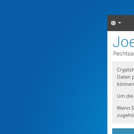
Sprach
Start
Starts
Cryptsh
Daten p
können
Um die 
Wenn Si
zugehör