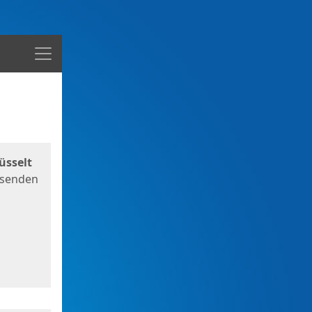
Menü
üsselt
 senden